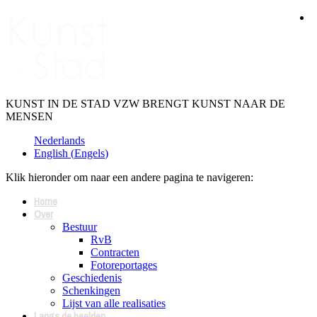
KUNST IN DE STAD VZW BRENGT KUNST NAAR DE
MENSEN
Nederlands
English
(
Engels
)
Klik hieronder om naar een andere pagina te navigeren:
Home
Over
Bestuur
RvB
Contracten
Fotoreportages
Geschiedenis
Schenkingen
Lijst van alle realisaties
Langs de beelden